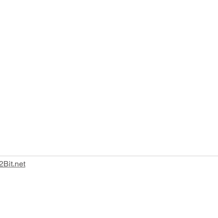
Tel:
0185 383436
Fax: 0185 386407
2Bit.net