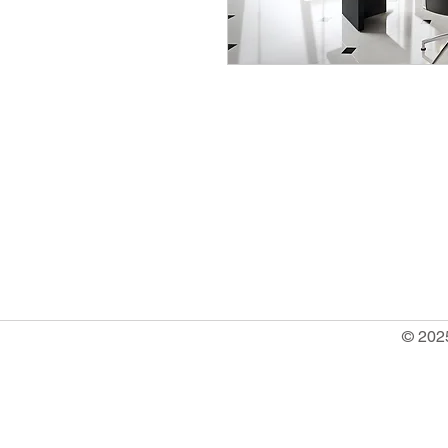
info@ocrachiavarese.it
serviziocradesignsrls@gmail.
P.IVA 02720170998
© 2025