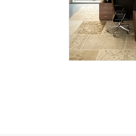
info@ocrachiavarese.it
serviziocradesignsrls@gmail.
P.IVA 02720170998