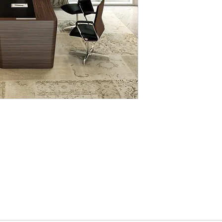
Via Parma, 371 D, 16043 Chiavari
com