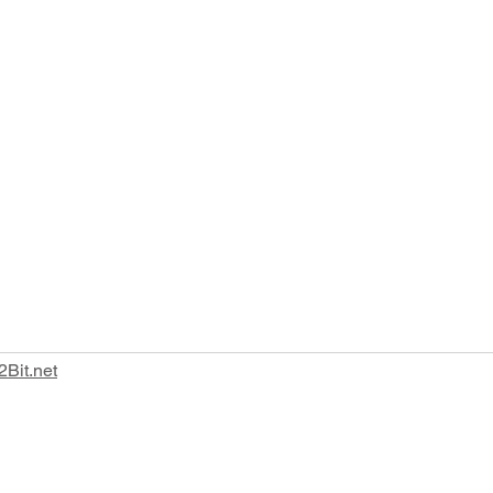
Tel:
0185 383436
Fax: 0185 386407
2Bit.net