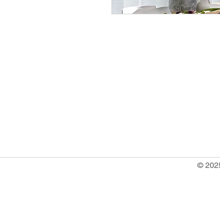
info@ocrachiavarese.it
serviziocradesignsrls@gmail.
P.IVA 02720170998
© 2025