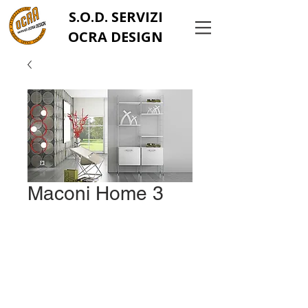
S.O.D. SERVIZI
OCRA DESIGN
Maconi Home 3
info@ocrachiavarese.it
serviziocradesignsrls@
gmail.com
Tel:
0185 383436
Via Parma, 371