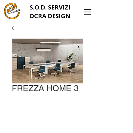
S.O.D. SERVIZI
OCRA DESIGN
FREZZA HOME 3
info@ocrachiavarese.it
serviziocradesignsrls@
gmail.com