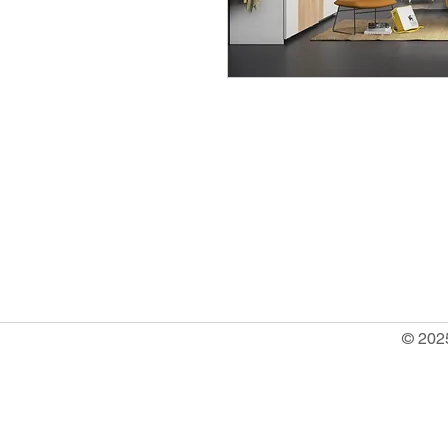
info@ocrachiavarese.it
serviziocradesignsrls@gmail.
P.IVA 02720170998
© 2025