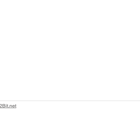
Tel:
0185 383436
Fax: 0185 386407
2Bit.net