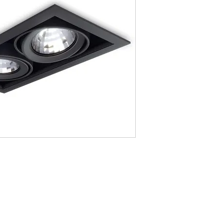
Via Parma, 371 D, 16043 Chiavari
com