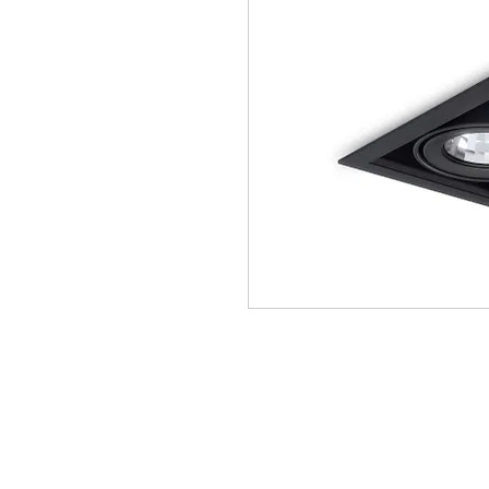
info@ocrachiavarese.it
serviziocradesignsrls@gmail.